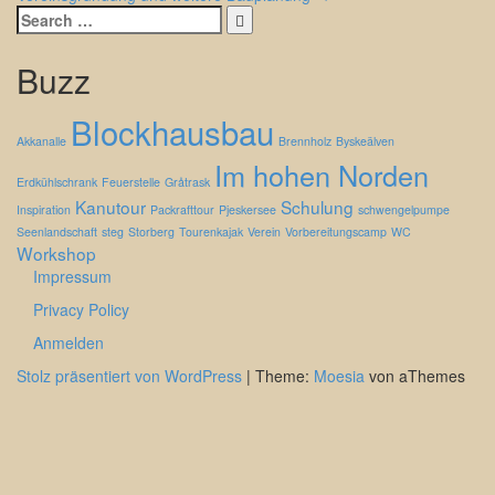
in
Search
for:
Artikeln
Buzz
Blockhausbau
Akkanalle
Brennholz
Byskeälven
Im hohen Norden
Erdkühlschrank
Feuerstelle
Gråtrask
Kanutour
Schulung
Inspiration
Packrafttour
Pjeskersee
schwengelpumpe
Seenlandschaft
steg
Storberg
Tourenkajak
Verein
Vorbereitungscamp
WC
Workshop
Impressum
Privacy Policy
Anmelden
Stolz präsentiert von WordPress
|
Theme:
Moesia
von aThemes